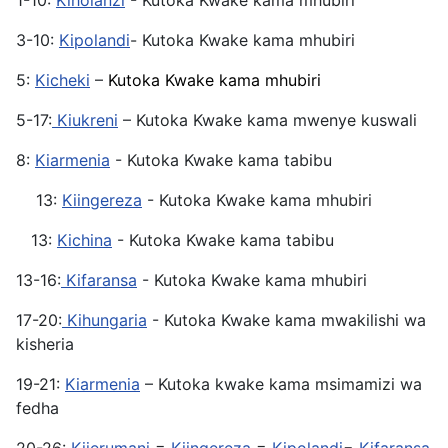
1-10:
Kiholanzi
- Kutoka Kwake kama mhubiri
3-10:
Kipolandi
- Kutoka Kwake kama mhubiri
5:
Kicheki
–
Kutoka Kwake kama mhubiri
5-17:
Kiukreni
– Kutoka Kwake kama mwenye kuswali
8:
Kiarmenia
- Kutoka Kwake kama tabibu
13:
Kiingereza
- Kutoka Kwake kama mhubiri
13:
Kichina
- Kutoka Kwake kama tabibu
13-16:
Kifaransa
- Kutoka Kwake kama mhubiri
17-20:
Kihungaria
- Kutoka Kwake kama mwakilishi wa
kisheria
19-21:
Kiarmenia
– Kutoka kwake kama msimamizi wa
fedha