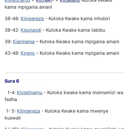
Kivietinamu
+
Kicheki
- +
Kiitaliano
Kutoka Kwake
kama mpigania amani
38-48:
Kiingereza
- Kutoka Kwake kama mhubiri
38-42:
Kipolandi
- Kutoka Kwake kama tabibu
39:
Kiarmenia
– Kutoka Kwake kama mpigania amani
43-48:
Kireno
- Kutoka Kwake kama mpigania amani
Sura 6
1-4:
Kivietinamu
- Kutoka kwake kama msimamizi wa
fedha
1- 5:
Kiingereza
- Kutoka Kwake kama mwenye
kuswali