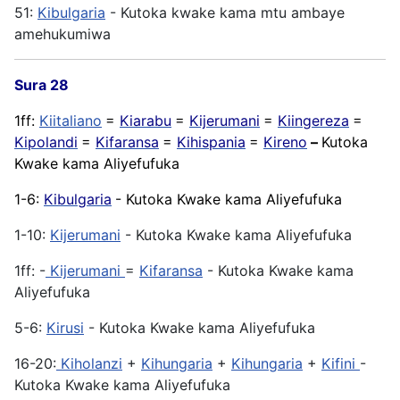
51:
Kibulgaria
- Kutoka kwake kama mtu ambaye
amehukumiwa
Sura 28
1ff:
Kiitaliano
=
Kiarabu
=
Kijerumani
=
Kiingereza
=
Kipolandi
=
Kifaransa
=
Kihispania
=
Kireno
–
Kutoka
Kwake kama Aliyefufuka
1-6:
Kibulgaria
- Kutoka Kwake kama Aliyefufuka
1-10:
Kijerumani
- Kutoka Kwake kama Aliyefufuka
1ff: -
Kijerumani
=
Kifaransa
- Kutoka Kwake kama
Aliyefufuka
5-6:
Kirusi
- Kutoka Kwake kama Aliyefufuka
16-20:
Kiholanzi
+
Kihungaria
+
Kihungaria
+
Kifini
-
Kutoka Kwake kama Aliyefufuka