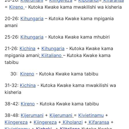
20-26:
Kijerumani
=
Kiingereza
=
Kipolandi
=
Kifaransa
=
Kireno
- Kutoka Kwake kama mwakilishi wa kisheria
20-26:
Kihungaria
– Kutoka Kwake kama mpigania
amani
25-26:
Kihungaria
- Kutoka Kwake kama mhubiri
21-26:
Kichina
+
Kihungaria
- Kutoka Kwake kama
mpigania amani;
Kiitaliano
– Kutoka Kwake kama
tabibu
30:
Kireno
- Kutoka Kwake kama tabibu
31-32:
Kichina
- Kutoka Kwake kama mwakilishi wa
kisheria
38-42:
Kireno
- Kutoka Kwake kama tabibu
38-48:
Kijerumani
+
Kijerumani
=
Kivietinamu
+
Kiingereza
+
Kiingereza
+
Kiholanzi
+
Kifaransa
+