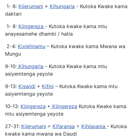
1- 8:
Kijerumani
+
Kihungaria
- Kutoka Kwake kama
daktari
1- 8:
Kiingereza
- Kutoka kwake kama mtu
anayesamehe dhambi / hatia
2-4:
Kivietinamu
– Kutoka kwake kama Mwana wa
Mungu
9-10:
Kihungaria
- Kutoka Kwake kama mtu
asiyemtenga yeyote
9-13:
Kiswidi
+
Kifini
– Kutoka Kwake kama mtu
asiyemtenga yeyote
10-13:
Kiingereza
+
Kiingereza
Kutoka Kwake kama
mtu asiyemtenga yeyote
27-31:
Kijerumani
=
Kifaransa
=
Kihispania
- Kutoka
kwake kama mwana wa Daudi