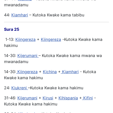
mwanadamu
44:
Kiamhari
– Kutoka Kwake kama tabibu
Sura 25
1-13:
Kiingereza
+
Kiingereza
-Kutoka Kwake kama
hakimu
14-30:
Kijerumani
– Kutoka Kwake kama mwana wa
mwanadamu
14-30:
Kiingereza
+
Kichina
+
Kiamhari
- Kutoka
Kwake kama hakimu
24:
Kiukreni
–Kutoka Kwake kama hakimu
31-46:
Kijerumani
+
Kirusi
+
Kihispania
+
Kifini
-
Kutoka Kwake kama hakimu