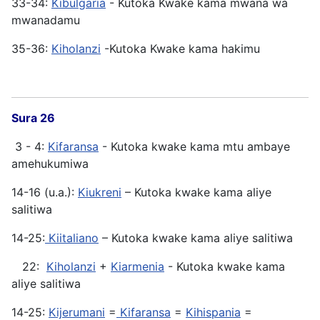
33-34:
Kibulgaria
- Kutoka Kwake kama mwana wa
mwanadamu
35-36:
Kiholanzi
-Kutoka Kwake kama hakimu
Sura 26
3 - 4:
Kifaransa
- Kutoka kwake kama mtu ambaye
amehukumiwa
14-16 (u.a.):
Kiukreni
– Kutoka kwake kama aliye
salitiwa
14-25:
Kiitaliano
– Kutoka kwake kama aliye salitiwa
22:
Kiholanzi
+
Kiarmenia
- Kutoka kwake kama
aliye salitiwa
14-25:
Kijerumani
=
Kifaransa
=
Kihispania
=