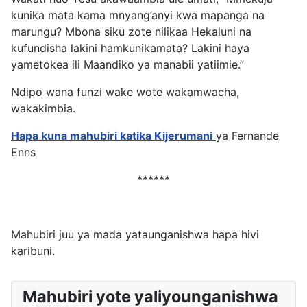
kunika mata kama mnyang’anyi kwa mapanga na
marungu? Mbona siku zote nilikaa Hekaluni na
kufundisha lakini hamkunikamata?
Lakini haya
yametokea ili Maandiko ya manabii yatiimie.”
Ndipo wana funzi wake wote wakamwacha,
wakakimbia.
Hapa kuna mahubiri katika Kijerumani
ya Fernande
Enns
******
Mahubiri juu ya mada yataunganishwa hapa hivi
karibuni.
Mahubiri yote yaliyounganishwa