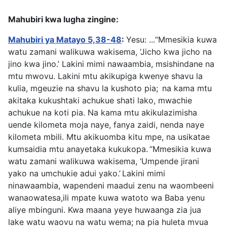
Mahubiri kwa lugha zingine:
Mahubiri ya Matayo 5,38-48
:
Yesu: ...
“Mmesikia kuwa
watu zamani walikuwa wakisema, ‘Jicho kwa jicho na
jino kwa jino.’
Lakini mimi nawaambia, msishindane na
mtu mwovu. Lakini mtu akikupiga kwenye shavu la
kulia, mgeuzie na shavu la kushoto pia;
na kama mtu
akitaka kukushtaki achukue shati lako, mwachie
achukue na koti pia.
Na kama mtu akikulazimisha
uende kilometa moja naye, fanya zaidi, nenda naye
kilometa mbili.
Mtu akikuomba kitu mpe, na usikatae
kumsaidia mtu anayetaka kukukopa.
“Mmesikia kuwa
watu zamani walikuwa wakisema, ‘Umpende jirani
yako na umchukie adui yako.’
Lakini mimi
ninawaambia, wapendeni maadui zenu na waombeeni
wanaowatesa,
ili mpate kuwa watoto wa Baba yenu
aliye mbinguni. Kwa maana yeye huwaanga zia jua
lake watu waovu na watu wema; na pia huleta mvua