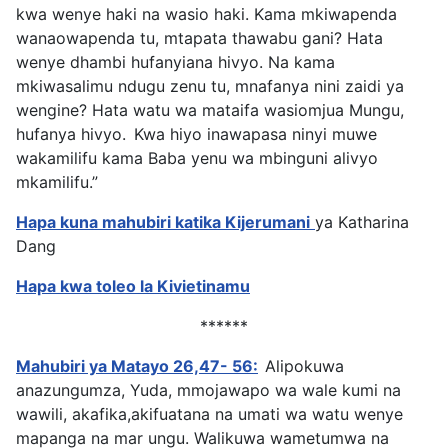
kwa wenye haki na wasio haki.
Kama mkiwapenda
wanaowapenda tu, mtapata thawabu gani? Hata
wenye dhambi hufanyiana hivyo.
Na kama
mkiwasalimu ndugu zenu tu, mnafanya nini zaidi ya
wengine? Hata watu wa mataifa wasiomjua Mungu,
hufanya hivyo.
Kwa hiyo inawapasa ninyi muwe
wakamilifu kama Baba yenu wa mbinguni alivyo
mkamilifu.”
Hapa kuna mahubiri katika Kijerumani
ya Katharina
Dang
Hapa kwa toleo la Kivietinamu
******
Mahubiri ya Matayo 26,47- 56:
Alipokuwa
anazungumza, Yuda, mmojawapo wa wale kumi na
wawili, akafika,akifuatana na umati wa watu wenye
mapanga na mar ungu. Walikuwa wametumwa na