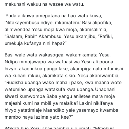
makuhani wakuu na wazee wa watu.
Yuda alikuwa amepatana na hao watu kuwa,
‘Nitakayembusu ndiye, mkamateni.’
Basi alipofika,
alimwendea Yesu moja kwa moja, akamsalimia,
“Salaam, Rabi!” Akambusu.
Yesu akamjibu, “Rafiki,
umekuja kufanya nini hapa?”
Basi wale watu wakasogea, wakamkamata Yesu.
Ndipo mmojawapo wa wafuasi wa Yesu ali poona
hivyo, akachukua panga lake, akampiga nalo mtumishi
wa kuhani mkuu, akamkata sikio.
Yesu akamwambia,
“Rudisha upanga wako mahali pake, kwa maana wote
watumiao upanga watakufa kwa upanga.
Unadhani
siwezi kumwomba Baba yangu aniletee mara moja
majeshi kumi na mbili ya malaika?
Lakini nikifanya
hivyo yatatimiaje Maandiko yale yasemayo kwamba
mambo haya lazima yato kee?”
Wakati huo Yesu akawaambia ule umati, “Mmekuja