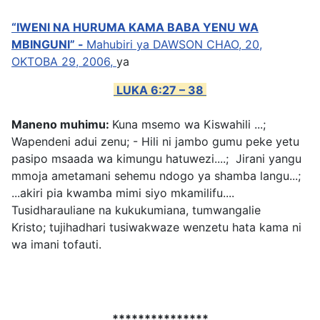
“IWENI NA HURUMA KAMA BABA YENU WA
MBINGUNI” -
Mahubiri ya DAWSON CHAO, 20,
OKTOBA 29, 2006,
ya
LUKA 6:27 – 38
Maneno muhimu:
Kuna msemo wa Kiswahili ...;
Wapendeni adui zenu; - Hili ni jambo gumu peke yetu
pasipo msaada wa kimungu hatuwezi....; Jirani yangu
mmoja ametamani sehemu ndogo ya shamba langu...;
...akiri pia kwamba mimi siyo mkamilifu....
Tusidharauliane na kukukumiana, tumwangalie
Kristo; tujihadhari tusiwakwaze wenzetu hata kama ni
wa imani tofauti.
***************